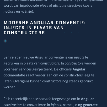
wordt van ingebouwde
pipes
of
attribute directives
(zoals
ngClass
en
ngStyle
).
MODERNE ANGULAR CONVENTIE:
INJECTS IN PLAATS VAN
CONSTRUCTORS
Een relatief nieuwe
Angular
conventie is om
injects
te
gebruiken in plaats van
constructors
. In
constructors
werden
voorheen services geïnjecteerd. De officiële
Angular
documentatie raadt verder aan om de
constructors
leeg te
laten. Overigens kunnen constructors nog steeds gebruikt
worden.
Er is recentelijk een
schematic
toegevoegd om in
Angular
constructors
te converteren in
injects
, namelijk:
ng generate