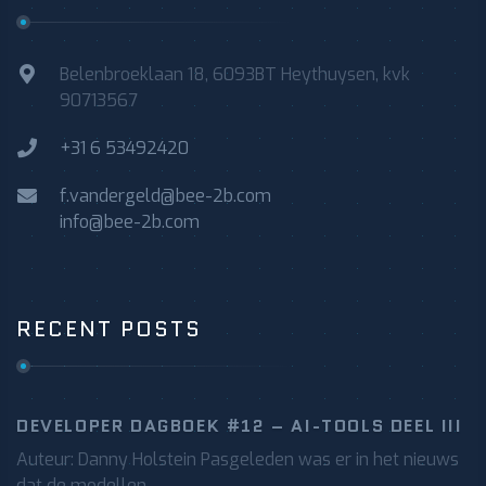
Belenbroeklaan 18, 6093BT Heythuysen, kvk
90713567
+31 6 53492420
f.vandergeld@bee-2b.com
info@bee-2b.com
RECENT POSTS
DEVELOPER DAGBOEK #12 – AI-TOOLS DEEL III
Auteur: Danny Holstein Pasgeleden was er in het nieuws
dat de modellen...