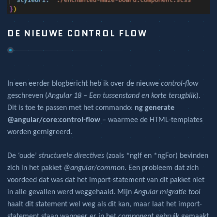
DE NIEUWE CONTROL FLOW
In een eerder blogbericht heb ik over de nieuwe
control-flow
geschreven (
Angular 18 – Een tussenstand en korte terugblik
).
Dit is toe te passen met het commando:
ng generate
@angular/core:control-flow
– waarmee de HTML-templates
worden gemigreerd.
De ‘oude’
structurele directives
(zoals *ngIf en *ngFor) bevinden
zich in het pakket
@angular/common
. Een probleem dat zich
voordeed dat was dat het import-statement van dit pakket niet
in alle gevallen werd weggehaald. Mijn
Angular migratie tool
haalt dit statement wel weg als dit kan, maar laat het import-
statement staan wanneer er in het
component
gebruik gemaakt