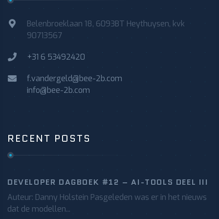
Belenbroeklaan 18, 6093BT Heythuysen, kvk
90713567
+31 6 53492420
f.vandergeld@bee-2b.com
info@bee-2b.com
RECENT POSTS
DEVELOPER DAGBOEK #12 – AI-TOOLS DEEL III
Auteur: Danny Holstein Pasgeleden was er in het nieuws
dat de modellen...