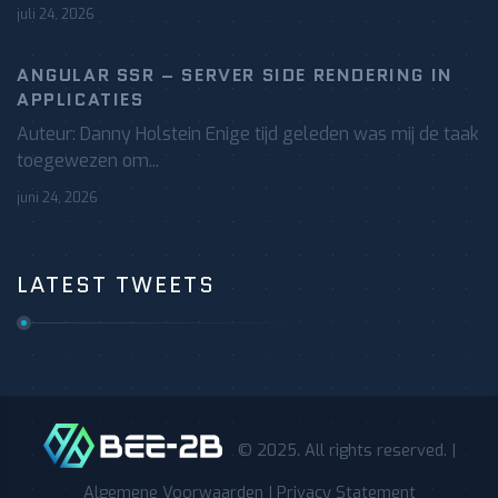
juli 24, 2026
ANGULAR SSR – SERVER SIDE RENDERING IN
APPLICATIES
Auteur: Danny Holstein Enige tijd geleden was mij de taak
toegewezen om...
juni 24, 2026
LATEST TWEETS
© 2025. All rights reserved. |
Algemene Voorwaarden
|
Privacy Statement