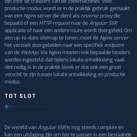
zijn voor de crawlers van de zoekmachines. Voor
productie modus wordt er in de praktijk gebruik gemaakt
van een
Nginx
server die dient als
reverse proxy
die
bepaald of een
HTTP-request
naar de
Angular SSR
applicatie of naar een andere route wordt doorgeleid. Om
een up-to-date sitemap te tonen, moet de
Nginx server
het verzoek doorgeleiden naar een specifiek
endpoint
van de
WebApi
. Via
Nginx
moeten ook bepaalde headers
worden ingesteld, dat tijdens lokale ontwikkeling vaak
niet nodig is. In de praktijk bleek er dus ook een groot
verschil te zijn tussen lokale ontwikkeling en productie
modus.
TOT SLOT
De wereld van
Angular SSR
is nog steeds complex en
kan een uitdaging zijn om toe te passen in een bestaande