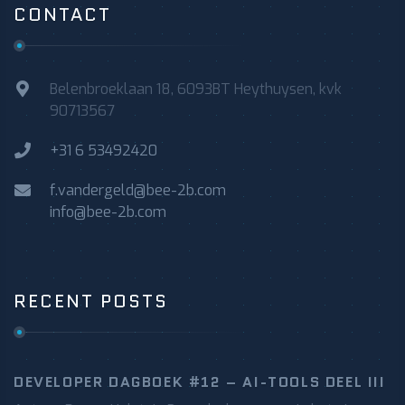
CONTACT
Belenbroeklaan 18, 6093BT Heythuysen, kvk
90713567
+31 6 53492420
f.vandergeld@bee-2b.com
info@bee-2b.com
RECENT POSTS
DEVELOPER DAGBOEK #12 – AI-TOOLS DEEL III