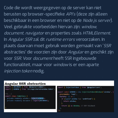
Code die wordt weergegeven op de server kan niet
berusten op browser-specifieke
API’s
(deze zijn alleen
beschikbaar in een browser en niet op de
Node.js server
).
Veel gebruikte voorbeelden hiervan zijn:
window,
document, navigator
en properties zoals
HTMLElement
.
In
Angular SSR
zal dit
runtime errors
veroorzaken. In
plaats daarvan moet gebruik worden gemaakt van ‘
SSR
abstracties’ die voorzien zijn door
Angular
en geschikt zijn
voor
SSR
. Voor
document
heeft SSR ingebouwde
functionaliteit, maar voor
window
is er een aparte
injection token
nodig.