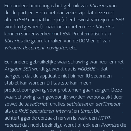
Een andere limitering is het gebruik van
libraries
van
derde partijen. Het moet dan zeker zijn dat deze niet
alleen SSR compatibel zijn (of er bewust van zijn dat SSR
wordt uitgevoerd), maar ook moeten deze
libraries
kunnen samenwerken met SSR. Problematisch zijn
libraries
die gebruik maken van de DOM en of van
window, document, navigator
, etc.
Een andere gebruikelijke waarschuwing wanneer er met
Angular SSR
wordt gewerkt dat is
NG0506
– dat
aangeeft dat de applicatie niet binnen 10 seconden
stabiel kan worden. Dit laatste kan in een
productieomgeving voor problemen gaan zorgen. Deze
waarschuwing kan gewoonlijk worden veroorzaakt door
zowel de
JavaScript
functies
setInteval
en
setTimeout
als de
RxJS operatoren
:
interval
en
timer
. De
achterliggende oorzaak hiervan is vaak een
HTTP-
request
dat nooit beëindigd wordt of ook een
Promise
die