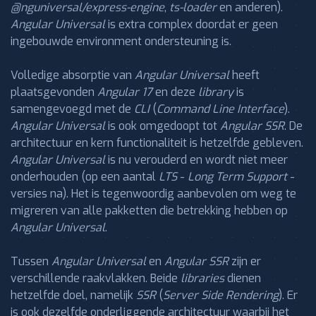
@nguniversal/express-engine
,
ts-loader
en anderen).
Angular Universal
is extra complex doordat er geen
ingebouwde environment ondersteuning is.
Volledige absorptie van
Angular Universal
heeft
plaatsgevonden
Angular 17
en deze
library
is
samengevoegd met de
CLI
(
Command Line Interface
).
Angular Universal
is ook omgedoopt tot
Angular SSR
. De
architectuur en kern functionaliteit is hetzelfde gebleven.
Angular Universal
is nu verouderd en wordt niet meer
onderhouden (op een aantal
LTS
-
Long Term Support
-
versies na). Het is tegenwoordig aanbevolen om weg te
migreren van alle pakketten die betrekking hebben op
Angular Universal
.
Tussen
Angular Universal
en
Angular SSR
zijn er
verschillende raakvlakken. Beide
libraries
dienen
hetzelfde doel, namelijk
SSR
(
Server Side Rendering
). Er
is ook dezelfde onderliggende architectuur waarbij het