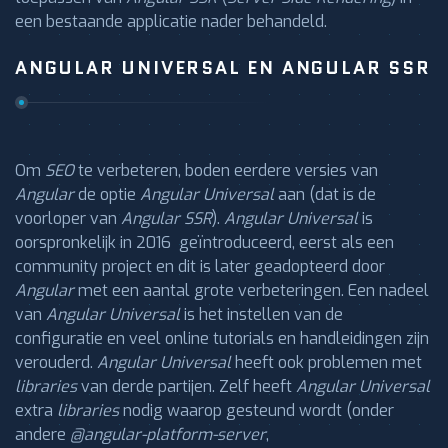
een bestaande applicatie nader behandeld.
ANGULAR UNIVERSAL EN ANGULAR SSR
Om
SEO
te verbeteren, boden eerdere versies van
Angular
de optie
Angular Universal
aan (dat is de
voorloper van
Angular SSR
).
Angular Universal
is
oorspronkelijk in 2016 geïntroduceerd, eerst als een
community project en dit is later geadopteerd door
Angular
met een aantal grote verbeteringen. Een nadeel
van
Angular Universal
is het instellen van de
configuratie en veel online tutorials en handleidingen zijn
verouderd.
Angular Universal
heeft ook problemen met
libraries
van derde partijen. Zelf heeft
Angular Universal
extra
libraries
nodig waarop gesteund wordt (onder
andere
@angular-platform-server
,