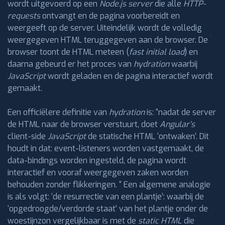
wordt uitgevoerd op een
Node.js
server
die alle
HTTP-
requests
ontvangt en de pagina voorbereidt en
weergeeft op de server. Uiteindelijk wordt de volledig
weergegeven HTML teruggegeven aan de browser. De
browser toont de HTML meteen (
fast initial load
) en
daarna gebeurd er het proces van
hydration
waarbij
JavaScript
wordt geladen en de pagina interactief wordt
gemaakt.
Een officiëlere definitie van
hydration
is: “nadat de server
de HTML naar de browser verstuurt, doet
Angular’s
client-side
JavaScript
de statische HTML ‘ontwaken’. Dit
houdt in dat: event-listeners worden vastgemaakt, de
data-bindings worden ingesteld, de pagina wordt
interactief en vooraf weergegeven zaken worden
behouden zonder flikkeringen. “ Een algemene analogie
is als volgt: ‘de resurrectie van een plantje’: waarbij de
‘opgedroogde/verdorde staat’ van het plantje onder de
woestijnzon vergelijkbaar is met de
static HTML
die