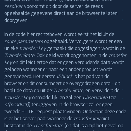
resolver
voorkomt dit door de server de reeds
opgehaalde gegevens direct aan de browser te laten
doorgeven.
In de code hier rechtsboven wordt eerst het
id
uit de
route parameters
opgehaald. Vervolgens wordt er een
unieke
transfer key
gemaakt die opgeslagen wordt in de
TransferState
. Ook de
id
wordt opgenomen in de
transfer
key
en dit leidt ertoe dat er geen verouderde data wordt
geladen wanneer er naar een ander product wordt
genavigeerd. Het eerste
if-block
is het pad van de
browser en dit consumeert de overgedragen data - dit
haalt de data op uit de
TransferState
, en verwijdert de
transfer key
onmiddellijk, en zal een
Observable
(zie
of(product)
) teruggeven. In de browser zal er geen
tweede HTTP-request plaatsvinden. Onderaan deze code
is er het server pad: wanneer de
transfer key
niet
bestaat in de
TransferState
(en dat is altijd het geval op