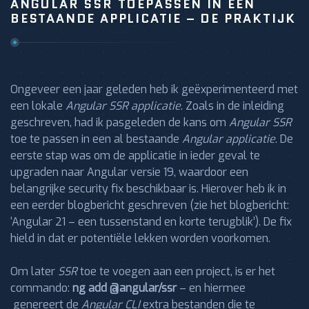
ANGULAR SSR TOEPASSEN IN EEN
BESTAANDE APPLICATIE – DE PRAKTIJK
Ongeveer een jaar geleden heb ik geëxperimenteerd met
een lokale
Angular SSR applicatie
. Zoals in de inleiding
geschreven, had ik pasgeleden de kans om
Angular SSR
toe te passen in een al bestaande
Angular applicatie
. De
eerste stap was om de applicatie in ieder geval te
upgraden naar Angular versie 19, waardoor een
belangrijke security fix beschikbaar is. Hierover heb ik in
een eerder blogbericht geschreven (zie het blogbericht:
‘Angular 21 – een tussenstand en korte terugblik’). De fix
hield in dat er potentiële lekken worden voorkomen.
Om later
SSR
toe te voegen aan een project, is er het
commando:
ng add @angular/ssr
– en hiermee
genereert de
Angular CLI
extra bestanden die te