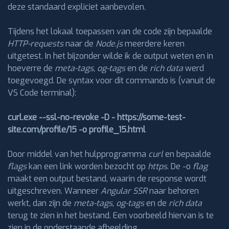
deze standaard expliciet aanbevolen.
Tijdens het lokaal toepassen van de code zijn bepaalde
HTTP-requests
naar de
Node.js
meerdere keren
uitgetest. In het bijzonder wilde ik de output weten en in
hoeverre de
meta-tags
,
og-tags
en de
rich data
werd
toegevoegd. De syntax voor dit commando is (vanuit de
VS Code terminal):
curl.exe --ssl-no-revoke -D - https://some-test-
site.com/profile/15 -o profile_15.html
Door middel van het hulpprogramma
curl
en bepaalde
flags
kan een link worden bezocht op
https
. De -o
flag
maakt een output bestand, waarin de response wordt
uitgeschreven. Wanneer
Angular SSR
naar behoren
werkt, dan zijn de
meta-tags
,
og-tags
en de
rich data
terug te zien in het bestand. Een voorbeeld hiervan is te
zien in de onderstaande afbeelding.