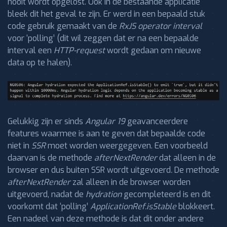
nooit wordt opgelost. Ook in de bestaande applicatie
bleek dit het geval te zijn. Er werd in een bepaald stuk
code gebruik gemaakt van de
RxJS operator interval
voor ‘polling’ (dit wil zeggen dat er na een bepaalde
interval een
HTTP-request
wordt gedaan om nieuwe
data op te halen).
Gelukkig zijn er sinds
Angular 19
geavanceerdere
features waarmee is aan te geven dat bepaalde code
niet in
SSR
moet worden weergegeven. Een voorbeeld
daarvan is de methode
afterNextRender
dat alleen in de
browser en dus buiten SSR wordt uitgevoerd
.
De methode
afterNextRender
zal alleen in de browser worden
uitgevoerd, nadat de
hydration
gecompleteerd is en dit
voorkomt dat ‘polling’
ApplicationRef.isStable
blokkeert.
Een nadeel van deze methode is dat dit onder andere