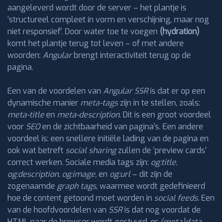
aangeleverd wordt door de server – het plantje is
‘structureel compleet in vorm en verschijning, maar nog
niet responsief’. Door water toe te voegen
(hydration)
komt het plantje terug tot leven – of met andere
woorden:
Angular
brengt interactiviteit terug op de
pagina.
Een van de voordelen van
Angular SSR
is dat er op een
dynamische manier
meta-tags
zijn in te stellen, zoals:
meta-title
en
meta-description
. Dit is een groot voordeel
voor
SEO
en de zichtbaarheid van pagina’s. Een andere
voordeel is: een snellere initiële lading van de pagina en
ook wat betreft
social sharing
zullen de ‘preview cards’
correct werken. Sociale media tags zijn:
og:title,
og:description, og:image,
en
og:url
– dit zijn de
zogenaamde
graph tags
, waarmee wordt gedefinieerd
hoe de content getoond moet worden in
social feeds
. Een
van de hoofdvoordelen van
SSR
is dat nog voordat de
HTML naar de browser wordt gestuurd, er
(meta)data