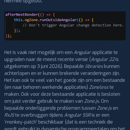
hiermee opgelost.
Het is vaak niet mogelijk om een
Angular
applicatie te
upgraden naar de meest recente versie (
Angular 22
is
uitgekomen op 3 juni 2026). Bepaalde
libraries
kunnen
achterlopen en er kunnen brekende veranderingen zijn.
Het kan ook te veel van het goede zijn om een bestaande
(en naar behoren werkende applicaties)
Zoneless
te
maken. Ook voor deze bestaande applicatie is besloten
om juist verder gebruik te maken van
Zone.js
. Om
bepaalde onderliggende problemen tussen
Zone.js
en
RxJS
te overbruggen tijdens
Angular SSR
is er een
‘monkey-patch’ beschikbaar (dat is een techniek die
wordt gebruikt in dynamische programmeertalen om het