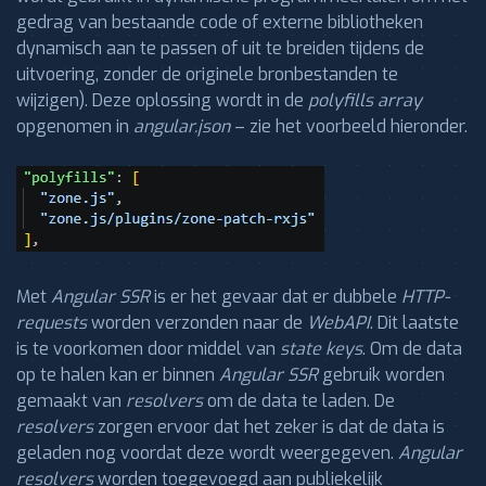
gedrag van bestaande code of externe bibliotheken
dynamisch aan te passen of uit te breiden tijdens de
uitvoering, zonder de originele bronbestanden te
wijzigen). Deze oplossing wordt in de
polyfills array
opgenomen in
angular.json
– zie het voorbeeld hieronder.
Met
Angular SSR
is er het gevaar dat er dubbele
HTTP-
requests
worden verzonden naar de
WebAPI
. Dit laatste
is te voorkomen door middel van
state keys
. Om de data
op te halen kan er binnen
Angular SSR
gebruik worden
gemaakt van
resolvers
om de data te laden. De
resolvers
zorgen ervoor dat het zeker is dat de data is
geladen nog voordat deze wordt weergegeven.
Angular
resolvers
worden toegevoegd aan publiekelijk