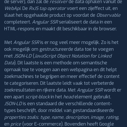
de server), dan zal de
resolver
de data ophalen vanuit de
WebApi
. De
RxJS tap operator
voert een zijeffect uit, en
slaat het opgehaalde product op voordat de
Observable
completeert.
Angular SSR
serialiseert de data in een
HTML-respons en maakt dit beschikbaar in de browser.
Met
Angular SSR
is er nog veel meer mogelijk. Zo is het
ook mogelijk om gestructureerde data toe te voegen
met
JSON-LD
(
JavaScript Object Notation for Linked
Data
). Dit laatste is een methode om semantische
opmaak toe te voegen aan een webpagina en dit helpt
zoekmachines te begrijpen en meer effectief de content
te categoriseren. Dit laatste leidt vaak tot verbeterde
zoekresultaten en rijkere data. Met
Angular SSR
wordt er
een apart
script-block
in het
head
element gebruikt.
JSON-LD
is een standaard die verschillende content-
types beschrijft, door middel van gestandaardiseerde
properties
zoals:
type, name, description, image, rating
,
en
price
(voor E-commerce). Bovendien heeft Google