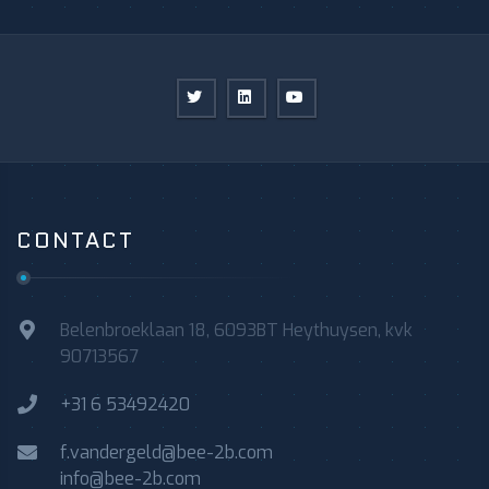
CONTACT
Belenbroeklaan 18, 6093BT Heythuysen, kvk
90713567
+31 6 53492420
f.vandergeld@bee-2b.com
info@bee-2b.com