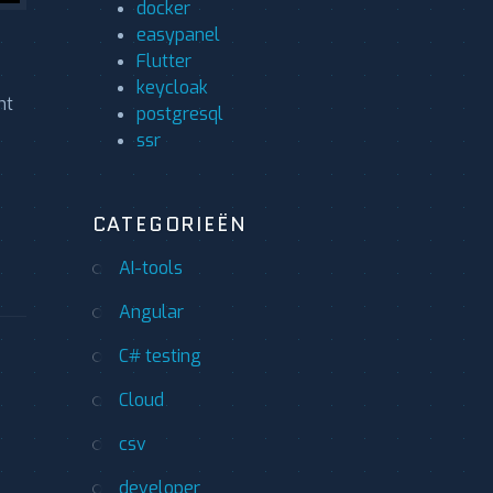
docker
easypanel
Flutter
keycloak
nt
postgresql
ssr
CATEGORIEËN
AI-tools
Angular
C# testing
Cloud
csv
developer