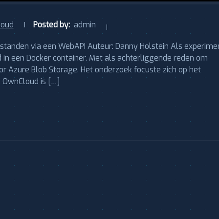
loud
Posted by:
admin
standen via een WebAPI Auteur: Danny Holstein Als experime
 in een Docker container. Met als achterliggende reden om
or Azure Blob Storage. Het onderzoek focuste zich op het
 OwnCloud is […]