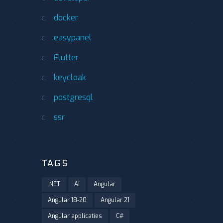
docker
easypanel
Flutter
keycloak
postgresql
ssr
TAGS
.NET
AI
Angular
Angular 18-20
Angular 21
Angular applicaties
C#