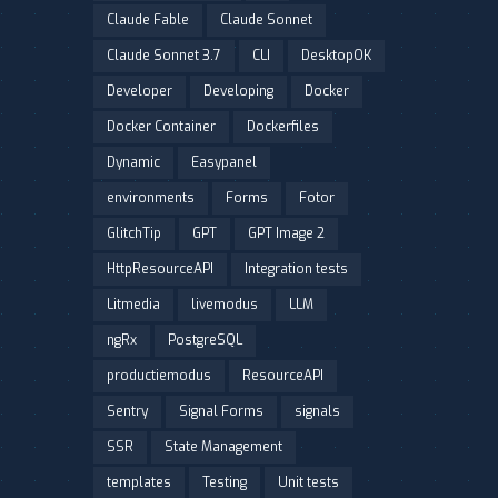
Claude Fable
Claude Sonnet
Claude Sonnet 3.7
CLI
DesktopOK
Developer
Developing
Docker
Docker Container
Dockerfiles
Dynamic
Easypanel
environments
Forms
Fotor
GlitchTip
GPT
GPT Image 2
HttpResourceAPI
Integration tests
Litmedia
livemodus
LLM
ngRx
PostgreSQL
productiemodus
ResourceAPI
Sentry
Signal Forms
signals
SSR
State Management
templates
Testing
Unit tests