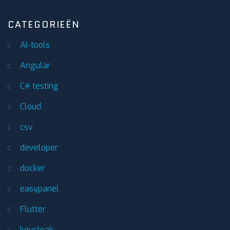
CATEGORIEËN
AI-tools
Angular
C# testing
Cloud
csv
developer
docker
easypanel
Flutter
keycloak