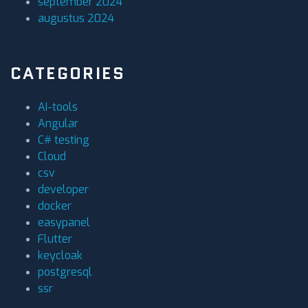
september 2024
augustus 2024
CATEGORIES
AI-tools
Angular
C# testing
Cloud
csv
developer
docker
easypanel
Flutter
keycloak
postgresql
ssr