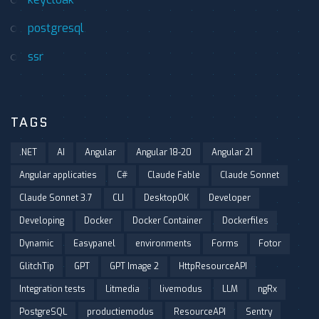
postgresql
ssr
TAGS
.NET
AI
Angular
Angular 18-20
Angular 21
Angular applicaties
C#
Claude Fable
Claude Sonnet
Claude Sonnet 3.7
CLI
DesktopOK
Developer
Developing
Docker
Docker Container
Dockerfiles
Dynamic
Easypanel
environments
Forms
Fotor
GlitchTip
GPT
GPT Image 2
HttpResourceAPI
Integration tests
Litmedia
livemodus
LLM
ngRx
PostgreSQL
productiemodus
ResourceAPI
Sentry