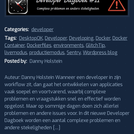
Categories:
developer
Tags:
DesktopOK
,
Developer
,
Developing
,
Docker
,
Docker
Container
,
Dockerfiles
,
environments
,
GlitchTip
,
livemodus
,
productiemodus
,
Sentry
,
Wordpress blog
Posted by:
Danny Holstein
Auteur: Danny Holstein Wanneer een developer in zijn
workflow zit, dan gaat het ontwikkelen van applicaties
vaak soepel en voortvarend, waarbij complexe
problemen en vraagstukken snel en effectief worden
opgelost. Maar op sommige dagen doen zich allerlei
problemen en andere issues voor. In dit nieuwe Developer
Dagboek worden een aantal complexe problemen en
andere stekeligheden […]