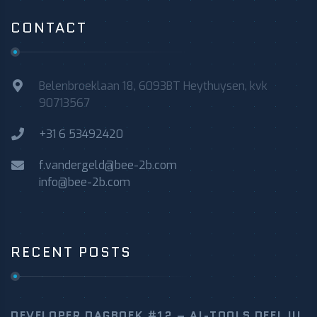
CONTACT
Belenbroeklaan 18, 6093BT Heythuysen, kvk
90713567
+31 6 53492420
f.vandergeld@bee-2b.com
info@bee-2b.com
RECENT POSTS
DEVELOPER DAGBOEK #12 – AI-TOOLS DEEL III