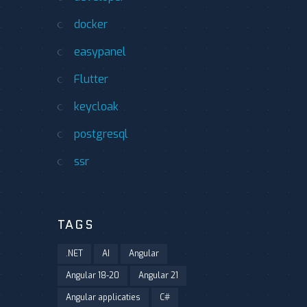
docker
easypanel
Flutter
keycloak
postgresql
ssr
TAGS
.NET
AI
Angular
Angular 18-20
Angular 21
Angular applicaties
C#