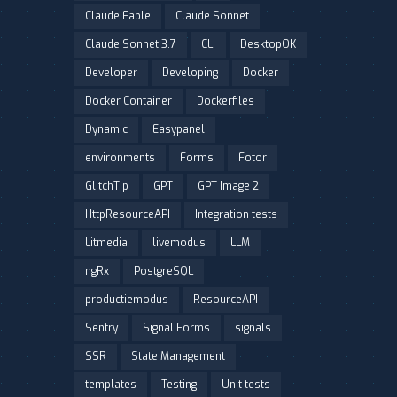
Claude Fable
Claude Sonnet
Claude Sonnet 3.7
CLI
DesktopOK
Developer
Developing
Docker
Docker Container
Dockerfiles
Dynamic
Easypanel
environments
Forms
Fotor
GlitchTip
GPT
GPT Image 2
HttpResourceAPI
Integration tests
Litmedia
livemodus
LLM
ngRx
PostgreSQL
productiemodus
ResourceAPI
Sentry
Signal Forms
signals
SSR
State Management
templates
Testing
Unit tests