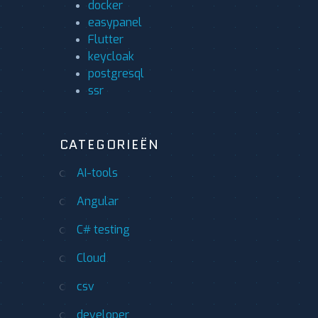
docker
easypanel
Flutter
keycloak
postgresql
ssr
CATEGORIEËN
AI-tools
Angular
C# testing
Cloud
csv
developer