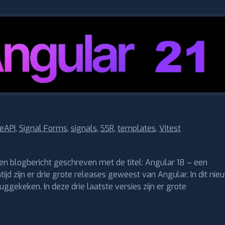
eAPI
,
Signal Forms
,
signals
,
SSR
,
templates
,
Vitest
een blogbericht geschreven met de titel: Angular 18 – een
tijd zijn er drie grote releases geweest van Angular. In dit nie
uggekeken. In deze drie laatste versies zijn er grote