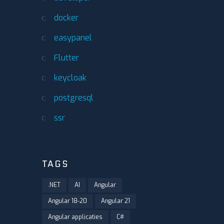
docker
easypanel
Flutter
keycloak
postgresql
ssr
TAGS
.NET
AI
Angular
Angular 18-20
Angular 21
Angular applicaties
C#