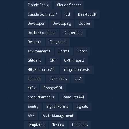
Claude Fable
Claude Sonnet
Claude Sonnet 3.7
CLI
DesktopOK
Developer
Developing
Docker
Docker Container
Dockerfiles
Dynamic
Easypanel
environments
Forms
Fotor
GlitchTip
GPT
GPT Image 2
HttpResourceAPI
Integration tests
Litmedia
livemodus
LLM
ngRx
PostgreSQL
productiemodus
ResourceAPI
Sentry
Signal Forms
signals
SSR
State Management
templates
Testing
Unit tests