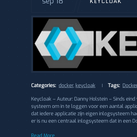
sep 18
KEYCLOAK
Categories:
docker
,
keycloak
Tags:
Docke
Keycloak – Auteur: Danny Holstein – Sinds eind
systeem om in te loggen voor een aantal appli
dat iedere applicatie zijn eigen inlogsysteem h
er is nu een centraal inlogsysteem dat in een D
Read More