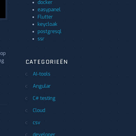
docker
easypanel
Flutter
keycloak
postgresql
ssr
 op
ng
CATEGORIEËN
AI-tools
Angular
C# testing
Cloud
csv
developer