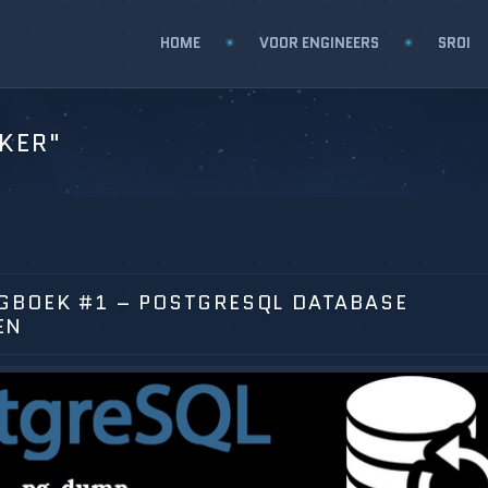
HOME
VOOR ENGINEERS
SROI
KER"
GBOEK #1 – POSTGRESQL DATABASE
EN