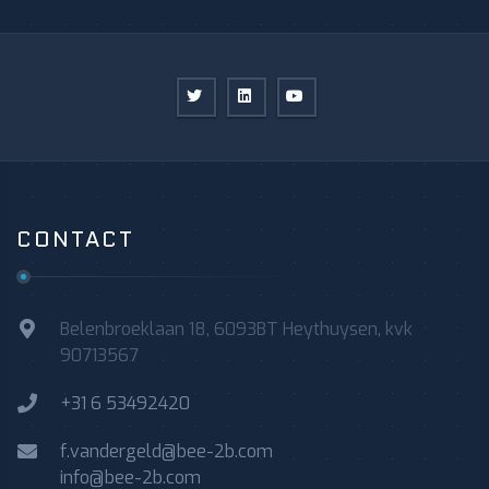
CONTACT
Belenbroeklaan 18, 6093BT Heythuysen, kvk
90713567
+31 6 53492420
f.vandergeld@bee-2b.com
info@bee-2b.com