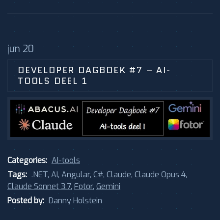
jun 20
DEVELOPER DAGBOEK #7 – AI-
TOOLS DEEL 1
Categories:
AI-tools
Tags:
.NET
,
AI
,
Angular
,
C#
,
Claude
,
Claude Opus 4
,
Claude Sonnet 3.7
,
Fotor
,
Gemini
Posted by:
Danny Holstein