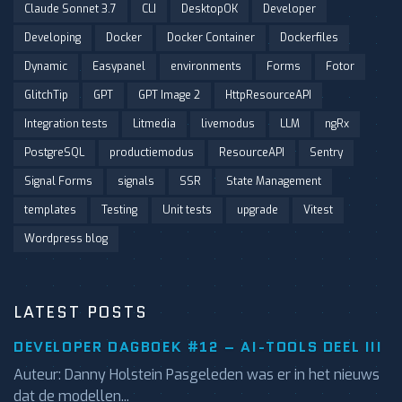
Claude Sonnet 3.7
CLI
DesktopOK
Developer
Developing
Docker
Docker Container
Dockerfiles
Dynamic
Easypanel
environments
Forms
Fotor
GlitchTip
GPT
GPT Image 2
HttpResourceAPI
Integration tests
Litmedia
livemodus
LLM
ngRx
PostgreSQL
productiemodus
ResourceAPI
Sentry
Signal Forms
signals
SSR
State Management
templates
Testing
Unit tests
upgrade
Vitest
Wordpress blog
LATEST POSTS
DEVELOPER DAGBOEK #12 – AI-TOOLS DEEL III
Auteur: Danny Holstein Pasgeleden was er in het nieuws
dat de modellen...