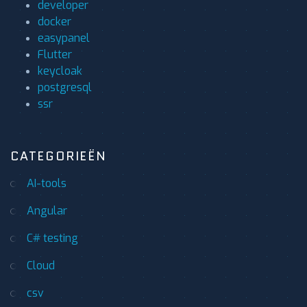
developer
docker
easypanel
Flutter
keycloak
postgresql
ssr
CATEGORIEËN
AI-tools
Angular
C# testing
Cloud
csv