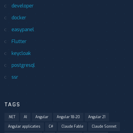
developer
docker
easypanel
Flutter
keycloak
postgresql
ssr
TAGS
.NET
AI
Angular
Angular 18-20
Angular 21
Angular applicaties
C#
Claude Fable
Claude Sonnet