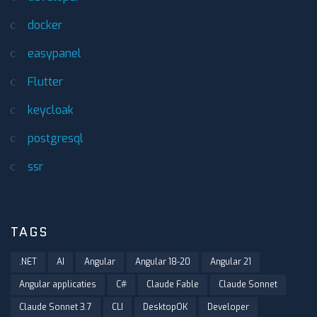
docker
easypanel
Flutter
keycloak
postgresql
ssr
TAGS
.NET
AI
Angular
Angular 18-20
Angular 21
Angular applicaties
C#
Claude Fable
Claude Sonnet
Claude Sonnet 3.7
CLI
DesktopOK
Developer