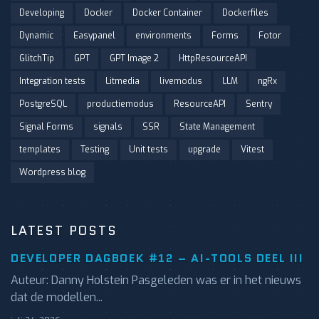
Developing
Docker
Docker Container
Dockerfiles
Dynamic
Easypanel
environments
Forms
Fotor
GlitchTip
GPT
GPT Image 2
HttpResourceAPI
Integration tests
Litmedia
livemodus
LLM
ngRx
PostgreSQL
productiemodus
ResourceAPI
Sentry
Signal Forms
signals
SSR
State Management
templates
Testing
Unit tests
upgrade
Vitest
Wordpress blog
LATEST POSTS
DEVELOPER DAGBOEK #12 – AI-TOOLS DEEL III
Auteur: Danny Holstein Pasgeleden was er in het nieuws
dat de modellen...