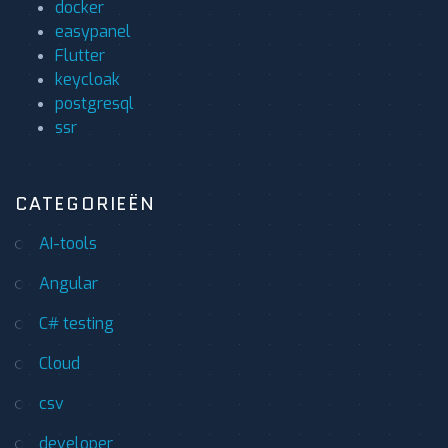
docker
easypanel
Flutter
keycloak
postgresql
ssr
CATEGORIEËN
AI-tools
Angular
C# testing
Cloud
csv
developer