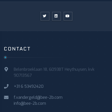
CONTACT
Belenbroeklaan 18, 6093BT Heythuysen, kvk
90713567
+31 6 53492420
f.vandergeld@bee-2b.com
info@bee-2b.com