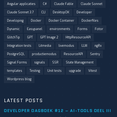
Angular applicaties
C#
Claude Fable
Claude Sonnet
Claude Sonnet 3.7
CLI
DesktopOK
Developer
Developing
Docker
Docker Container
Dockerfiles
Dynamic
Easypanel
environments
Forms
Fotor
GlitchTip
GPT
GPT Image 2
HttpResourceAPI
Integration tests
Litmedia
livemodus
LLM
ngRx
PostgreSQL
productiemodus
ResourceAPI
Sentry
Signal Forms
signals
SSR
State Management
templates
Testing
Unit tests
upgrade
Vitest
Wordpress blog
LATEST POSTS
DEVELOPER DAGBOEK #12 – AI-TOOLS DEEL III