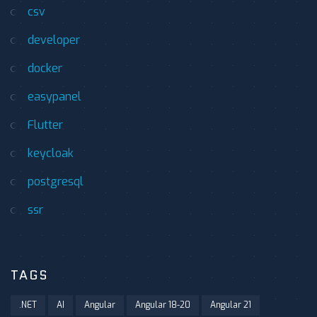
csv
developer
docker
easypanel
Flutter
keycloak
postgresql
ssr
TAGS
.NET
AI
Angular
Angular 18-20
Angular 21