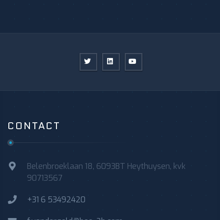
CONTACT
Belenbroeklaan 18, 6093BT Heythuysen, kvk
90713567
+31 6 53492420