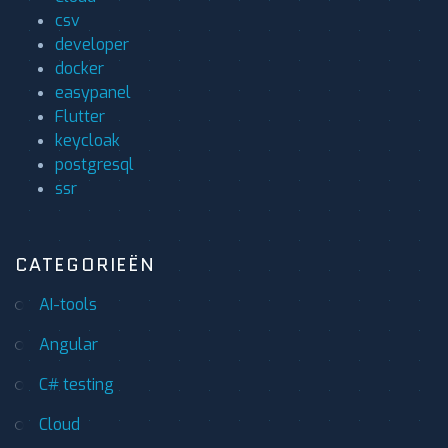
csv
developer
docker
easypanel
Flutter
keycloak
postgresql
ssr
CATEGORIEËN
AI-tools
Angular
C# testing
Cloud