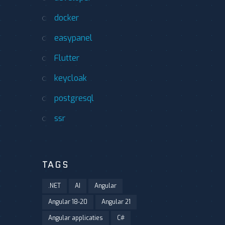
docker
easypanel
Flutter
keycloak
postgresql
ssr
TAGS
.NET
AI
Angular
Angular 18-20
Angular 21
Angular applicaties
C#