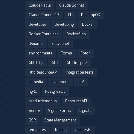
Claude Fable
Claude Sonnet
Claude Sonnet 3.7
CLI
DesktopOK
Developer
Developing
Docker
Docker Container
Dockerfiles
Dynamic
Easypanel
environments
Forms
Fotor
GlitchTip
GPT
GPT Image 2
HttpResourceAPI
Integration tests
Litmedia
livemodus
LLM
ngRx
PostgreSQL
productiemodus
ResourceAPI
Sentry
Signal Forms
signals
SSR
State Management
templates
Testing
Unit tests