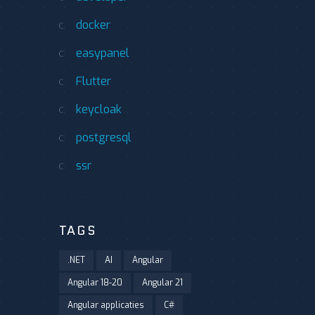
docker
easypanel
Flutter
keycloak
postgresql
ssr
TAGS
.NET
AI
Angular
Angular 18-20
Angular 21
Angular applicaties
C#