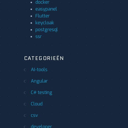
docker
easypanel
Flutter
keycloak
postgresql
ssr
CATEGORIEËN
AI-tools
Angular
C# testing
Cloud
csv
developer