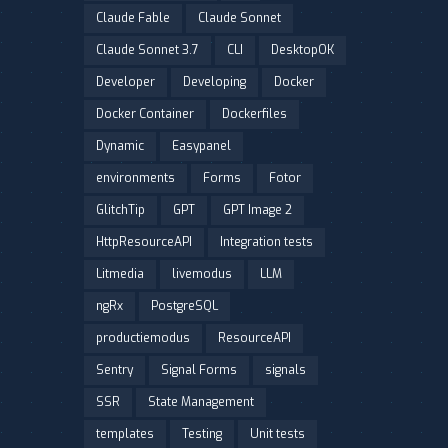
Claude Fable
Claude Sonnet
Claude Sonnet 3.7
CLI
DesktopOK
Developer
Developing
Docker
Docker Container
Dockerfiles
Dynamic
Easypanel
environments
Forms
Fotor
GlitchTip
GPT
GPT Image 2
HttpResourceAPI
Integration tests
Litmedia
livemodus
LLM
ngRx
PostgreSQL
productiemodus
ResourceAPI
Sentry
Signal Forms
signals
SSR
State Management
templates
Testing
Unit tests